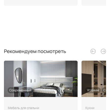
Рекомендуем посмотреть
Современный
Угловая
Сов
Мебель для спальни
Кухни