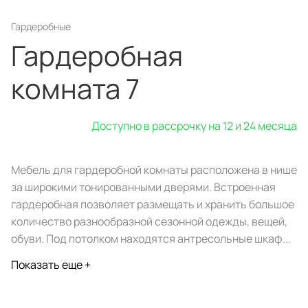
Гардеробные
Гардеробная
Портфолио проектов
комната 7
Галерея
интерьеров
Доступно в рассрочку на 12 и 24 месяца
Найдите своё
вдохновение
Мебель для гардеробной комнаты расположена в нише
за широкими тонированными дверями. Встроенная
Блог
гардеробная позволяет размещать и хранить большое
количество разнообразной сезонной одежды, вещей,
обуви. Под потолком находятся антресольные шкаф...
Показать еще +
Правило мокрых рук: как
Витрина как в бутике: 