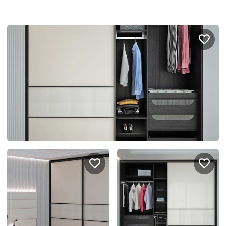
Портфолио проектов
Галерея
интерьеров
Найдите своё
вдохновение
Блог
Правило мокрых рук: как
Витрина как в бутике: 