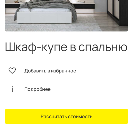
техника
и скидки
Специальные
предложения
Салоны продаж
Десятки образцов в каждом салоне
Шкаф-купе в спальню
Добавить в избранное
О компании
Корпоративным
Дизайнерам
клиентам
интерьеров
Подробнее
Рассчитать стоимость