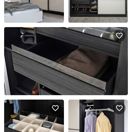
спроектировать мебель в
стекла для гардеробн
ванной, чтобы не открывать
которые покажут всё в
ящики сто раз
лучшем виде
5
3614
5
2538
Услуги
Покупателям
Дизайн-проект
Акции
Замер помещения
Вопросы и ответы
Кредит и рассрочка
Документация
Сборка и установка
Кухни на заказ
Гарантии
Цены
Доставка
Блог