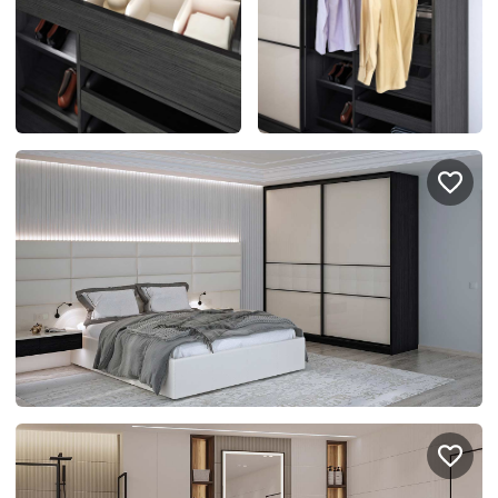
Подключение техники
Портфолио проектов
Способы оплаты
Индивидуальный
технический проект
Корпоративным клиентам
Салоны продаж
Рассрочка онлайн
О компании
Отзывы
Москва и МО
Казань
Санкт-Петербург
Нижний Новгород
© 1996-2026 Фабрика мебели «Стильные Кухни»