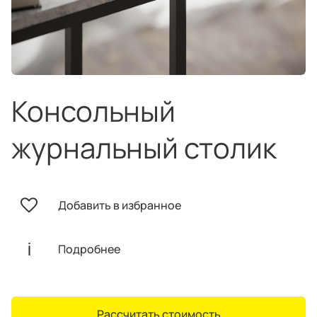
техника
и скидки
Специальные
предложения
Салоны продаж
Десятки образцов в каждом салоне
Консольный
журнальный столик
О компании
Корпоративным
Дизайнерам
Добавить в избранное
клиентам
интерьеров
Подробнее
Рассчитать стоимость