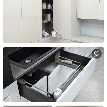
спроектировать мебель в
стекла для гардеробн
ванной, чтобы не открывать
которые покажут всё в
ящики сто раз
лучшем виде
5
3614
5
2538
Услуги
Покупателям
Дизайн-проект
Акции
Замер помещения
Вопросы и ответы
Кредит и рассрочка
Документация
Сборка и установка
Кухни на заказ
Гарантии
Цены
Доставка
Блог