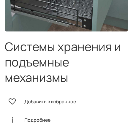
техника
и скидки
Специальные
предложения
Салоны продаж
Десятки образцов в каждом салоне
Системы хранения и
подъемные
механизмы
О компании
Корпоративным
Дизайнерам
клиентам
интерьеров
Добавить в избранное
Подробнее