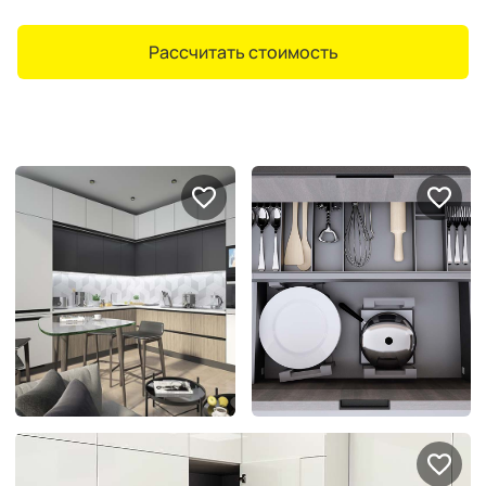
Рассчитать стоимость
Портфолио проектов
Галерея
интерьеров
Найдите своё
вдохновение
Блог
Правило мокрых рук: как
Витрина как в бутике: 