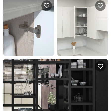
Подключение техники
Портфолио проектов
Способы оплаты
Индивидуальный
технический проект
Корпоративным клиентам
Салоны продаж
Рассрочка онлайн
О компании
Отзывы
Москва и МО
Казань
Санкт-Петербург
Нижний Новгород
© 1996-2026 Фабрика мебели «Стильные Кухни»