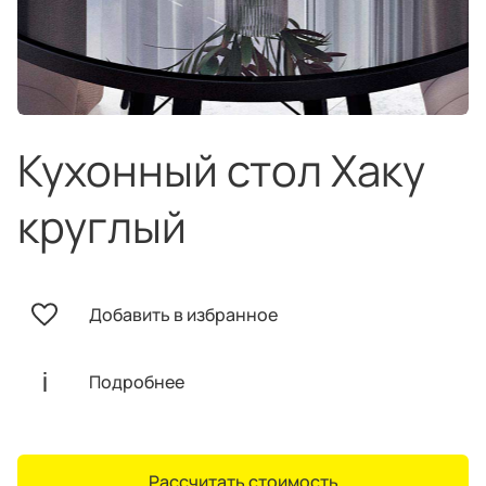
техника
и скидки
Специальные
предложения
Салоны продаж
Десятки образцов в каждом салоне
Кухонный стол Хаку
круглый
О компании
Корпоративным
Дизайнерам
Добавить в избранное
клиентам
интерьеров
Подробнее
Рассчитать стоимость