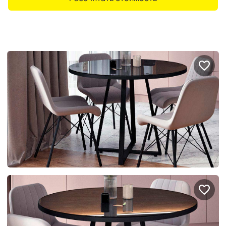
Портфолио проектов
Галерея
интерьеров
Найдите своё
вдохновение
Блог
Правило мокрых рук: как
Витрина как в бутике: 