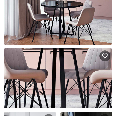
Подключение техники
Портфолио проектов
Способы оплаты
Индивидуальный
технический проект
Корпоративным клиентам
Салоны продаж
Рассрочка онлайн
О компании
Отзывы
Москва и МО
Казань
Санкт-Петербург
Нижний Новгород
© 1996-2026 Фабрика мебели «Стильные Кухни»