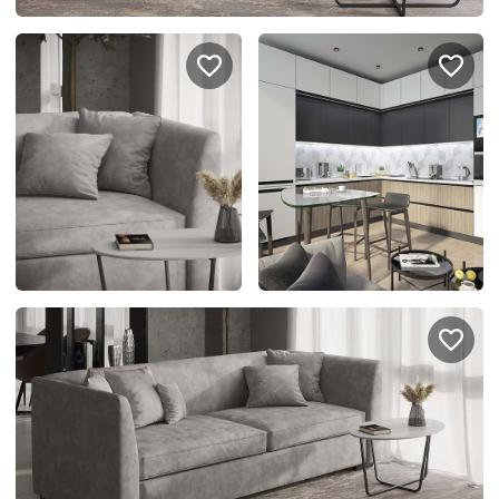
спроектировать мебель в
стекла для гардеробн
ванной, чтобы не открывать
которые покажут всё в
ящики сто раз
лучшем виде
5
4314
5
2995
Услуги
Покупателям
Дизайн-проект
Акции
Замер помещения
Вопросы и ответы
Кредит и рассрочка
Документация
Сборка и установка
Кухни на заказ
Гарантии
Цены
Доставка
Блог