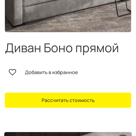
техника
и скидки
Специальные
предложения
Салоны продаж
Десятки образцов в каждом салоне
Диван Боно прямой
Добавить в избранное
О компании
Корпоративным
Дизайнерам
клиентам
интерьеров
Рассчитать стоимость