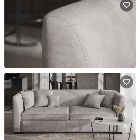
Портфолио проектов
Галерея
интерьеров
Найдите своё
вдохновение
Блог
Правило мокрых рук: как
Витрина как в бутике: 