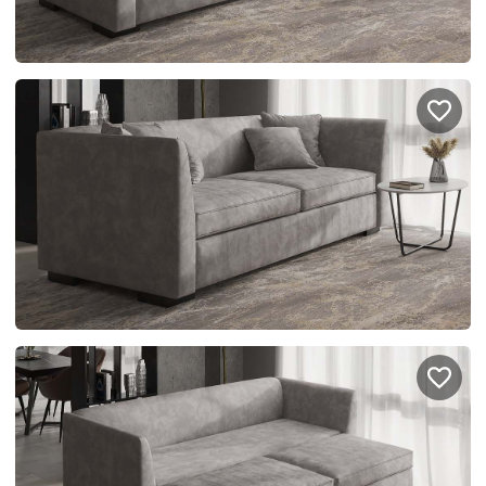
Подключение техники
Портфолио проектов
Способы оплаты
Индивидуальный
технический проект
Корпоративным клиентам
Салоны продаж
Рассрочка онлайн
О компании
Отзывы
Москва и МО
Казань
Санкт-Петербург
Нижний Новгород
© 1996-2026 Фабрика мебели «Стильные Кухни»