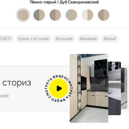
Тёмно-серый / Дуб Скандинавский
/ЛДСП
Кухня-гостиная
Большая
Бежевый
Белый
Т
Ь
Е
В
Р
И
Т
 сториз
О
Д
М
Е
О
С
С
О
М
Е
елей
О
Д
Т
И
Р
В
Е
Ь
Т