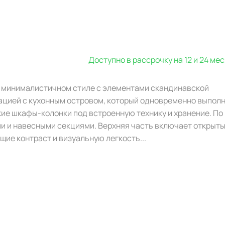
Доступно в рассрочку на 12 и 24 ме
м минималистичном стиле с элементами скандинавской
ацией с кухонным островом, который одновременно выпол
ие шкафы-колонки под встроенную технику и хранение. По
и и навесными секциями. Верхняя часть включает открыт
ие контраст и визуальную легкость...